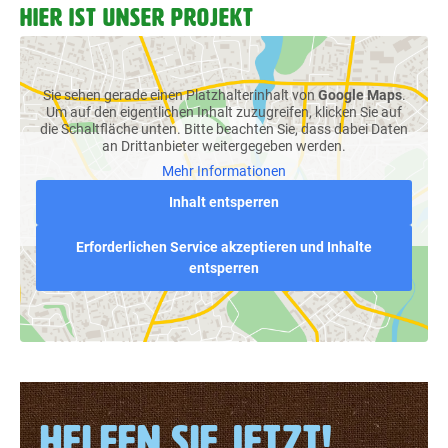
HIER IST UNSER PROJEKT
Sie sehen gerade einen Platzhalterinhalt von
Google Maps
.
Um auf den eigentlichen Inhalt zuzugreifen, klicken Sie auf
die Schaltfläche unten. Bitte beachten Sie, dass dabei Daten
an Drittanbieter weitergegeben werden.
Mehr Informationen
Inhalt entsperren
Erforderlichen Service akzeptieren und Inhalte
entsperren
HELFEN SIE JETZT!