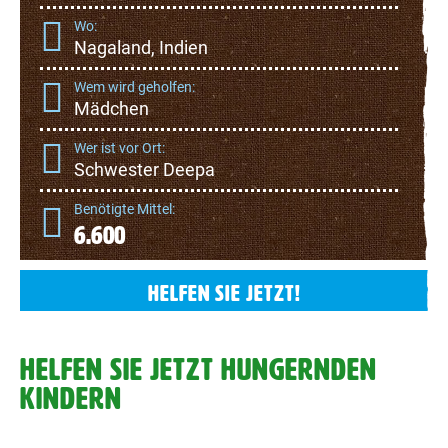
Wo:
Nagaland, Indien
Wem wird geholfen:
Mädchen
Wer ist vor Ort:
Schwester Deepa
Benötigte Mittel:
6.600
HELFEN SIE JETZT!
HELFEN SIE JETZT HUNGERNDEN
KINDERN