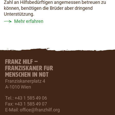
Zahl an Hilfsbedürftigen angemessen betreuen zu
können, benötigen die Brüder aber dringend
Unterstützung.
Mehr erfahren
FRANZ HILF –
FRANZISKANER FÜR
MENSCHEN IN NOT
Franziskanerplatz 4
A-1010 Wien
Tel.: +43 1 585 49 06
Fax: +43 1 585 49 07
E-Mail:
office@franzhilf.org