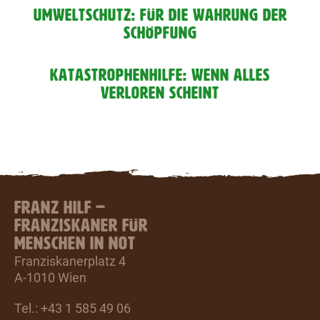
UMWELTSCHUTZ: FÜR DIE WAHRUNG DER
SCHÖPFUNG
KATASTROPHENHILFE: WENN ALLES
VERLOREN SCHEINT
FRANZ HILF –
FRANZISKANER FÜR
MENSCHEN IN NOT
Franziskanerplatz 4
A-1010 Wien
Tel.: +43 1 585 49 06