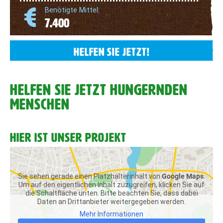
Benötigte Mittel:
7.400
HELFEN SIE JETZT!
HELFEN SIE JETZT HUNGERNDEN
MENSCHEN
HIER IST UNSER PROJEKT
Sie sehen gerade einen Platzhalterinhalt von
Google Maps
.
Um auf den eigentlichen Inhalt zuzugreifen, klicken Sie auf
die Schaltfläche unten. Bitte beachten Sie, dass dabei
Daten an Drittanbieter weitergegeben werden.
Mehr Informationen