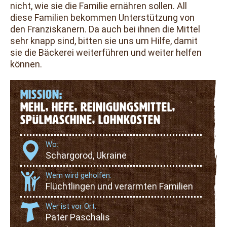
nicht, wie sie die Familie ernähren sollen. All
diese Familien bekommen Unterstützung von
den Franziskanern. Da auch bei ihnen die Mittel
sehr knapp sind, bitten sie uns um Hilfe, damit
sie die Bäckerei weiterführen und weiter helfen
können.
MISSION:
MEHL, HEFE, REINIGUNGSMITTEL,
SPÜLMASCHINE, LOHNKOSTEN
Wo:
Schargorod, Ukraine
Wem wird geholfen:
Flüchtlingen und verarmten Familien
Wer ist vor Ort:
Pater Paschalis