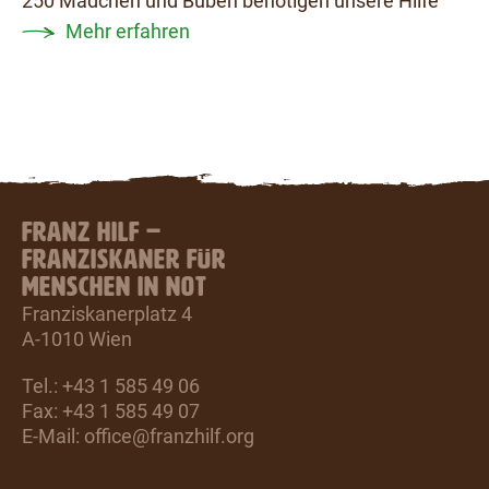
250 Mädchen und Buben benötigen unsere Hilfe
Mehr erfahren
FRANZ HILF –
FRANZISKANER FÜR
MENSCHEN IN NOT
Franziskanerplatz 4
A-1010 Wien
Tel.: +43 1 585 49 06
Fax: +43 1 585 49 07
E-Mail:
office@franzhilf.org